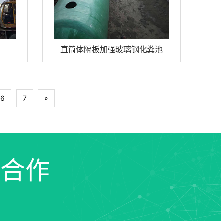
直筒体隔板加强玻璃钢化粪池
6
7
»
您合作